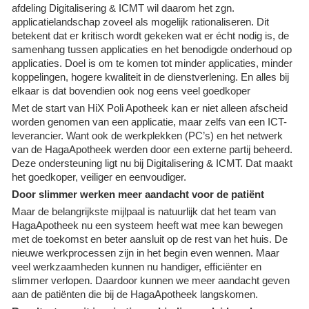
afdeling Digitalisering & ICMT wil daarom het zgn.
applicatielandschap zoveel als mogelijk rationaliseren. Dit
betekent dat er kritisch wordt gekeken wat er écht nodig is, de
samenhang tussen applicaties en het benodigde onderhoud op
applicaties. Doel is om te komen tot minder applicaties, minder
koppelingen, hogere kwaliteit in de dienstverlening. En alles bij
elkaar is dat bovendien ook nog eens veel goedkoper
Met de start van HiX Poli Apotheek kan er niet alleen afscheid
worden genomen van een applicatie, maar zelfs van een ICT-
leverancier. Want ook de werkplekken (PC’s) en het netwerk
van de HagaApotheek werden door een externe partij beheerd.
Deze ondersteuning ligt nu bij Digitalisering & ICMT. Dat maakt
het goedkoper, veiliger en eenvoudiger.
Door slimmer werken meer aandacht voor de patiënt
Maar de belangrijkste mijlpaal is natuurlijk dat het team van
HagaApotheek nu een systeem heeft wat mee kan bewegen
met de toekomst en beter aansluit op de rest van het huis. De
nieuwe werkprocessen zijn in het begin even wennen. Maar
veel werkzaamheden kunnen nu handiger, efficiënter en
slimmer verlopen. Daardoor kunnen we meer aandacht geven
aan de patiënten die bij de HagaApotheek langskomen.