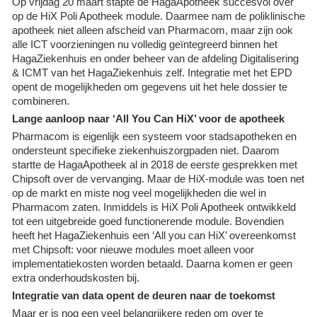
Op vrijdag 20 maart stapte de HagaApotheek succesvol over
op de HiX Poli Apotheek module. Daarmee nam de poliklinische
apotheek niet alleen afscheid van Pharmacom, maar zijn ook
alle ICT voorzieningen nu volledig geïntegreerd binnen het
HagaZiekenhuis en onder beheer van de afdeling Digitalisering
& ICMT van het HagaZiekenhuis zelf. Integratie met het EPD
opent de mogelijkheden om gegevens uit het hele dossier te
combineren.
Lange aanloop naar ‘All You Can HiX’ voor de apotheek
Pharmacom is eigenlijk een systeem voor stadsapotheken en
ondersteunt specifieke ziekenhuiszorgpaden niet. Daarom
startte de HagaApotheek al in 2018 de eerste gesprekken met
Chipsoft over de vervanging. Maar de HiX-module was toen net
op de markt en miste nog veel mogelijkheden die wel in
Pharmacom zaten. Inmiddels is HiX Poli Apotheek ontwikkeld
tot een uitgebreide goed functionerende module. Bovendien
heeft het HagaZiekenhuis een ‘All you can HiX’ overeenkomst
met Chipsoft: voor nieuwe modules moet alleen voor
implementatiekosten worden betaald. Daarna komen er geen
extra onderhoudskosten bij.
Integratie van data opent de deuren naar de toekomst
Maar er is nog een veel belangrijkere reden om over te