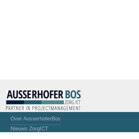
Over AusserhoferBos
Nieuws ZorgICT
Opdrachten ZorgICT