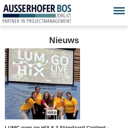
Nieuws
LUMC over op HiX 6.3 Standaard Content -