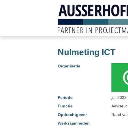
Nulmeting ICT
Organisatie
Periode
juli 202
Functie
Adviseur
Opdrachtgever
Raad van
Werkzaamheden